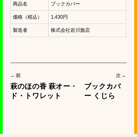
商品名
ブックカバー
価格（税込）
1,430円
製造者
株式会社岩川旗店
投
前
次
稿
萩のほの香 萩オー・
ブックカバ
ナ
ド・トワレット
ー くじら
ビ
ゲ
ー