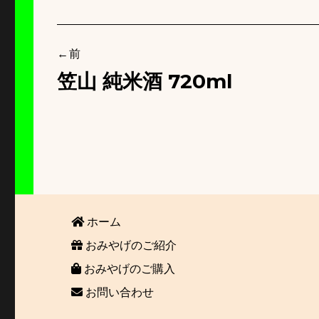
投
前
稿
笠山 純米酒 720ml
ナ
ビ
ゲ
ー
シ
ホーム
ョ
おみやげのご紹介
おみやげのご購入
ン
お問い合わせ