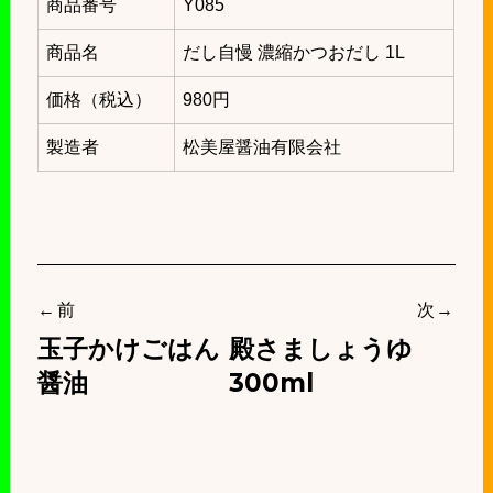
商品番号
Y085
商品名
だし自慢 濃縮かつおだし 1L
価格（税込）
980円
製造者
松美屋醤油有限会社
投
前
次
稿
玉子かけごはん
殿さましょうゆ
ナ
醤油
300ml
ビ
ゲ